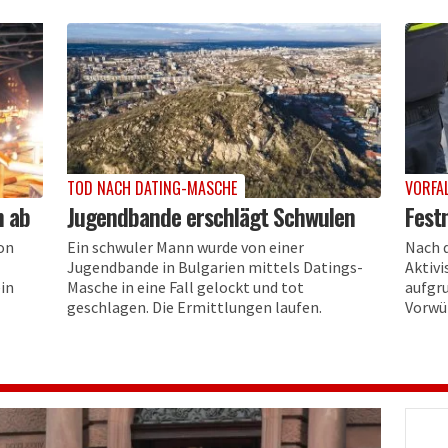
TOD NACH DATING-MASCHE
VORFA
n ab
Jugendbande erschlägt Schwulen
Fest
von
Ein schwuler Mann wurde von einer
Nach 
Jugendbande in Bulgarien mittels Datings-
Aktiv
in
Masche in eine Fall gelockt und tot
aufgr
geschlagen. Die Ermittlungen laufen.
Vorwü