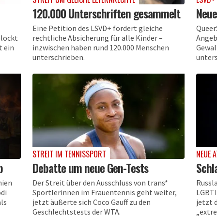
120.000 Unterschriften gesammelt
Neue
Eine Petition des LSVD+ fordert gleiche
QueerS
elockt
rechtliche Absicherung für alle Kinder –
Angeb
t ein
inzwischen haben rund 120.000 Menschen
Gewal
unterschrieben.
unter
STREIT IM TENNISSPORT
NEUE 
b
Debatte um neue Gen-Tests
Schl
nien
Der Streit über den Ausschluss von trans*
Russl
di
Sportlerinnen im Frauentennis geht weiter,
LGBTI
als
jetzt äußerte sich Coco Gauff zu den
jetzt 
Geschlechtstests der WTA.
„extre