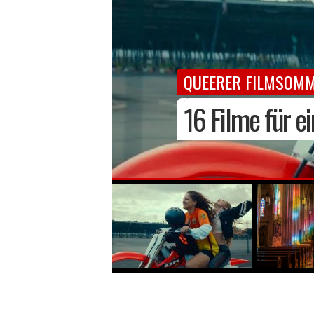
QUEERER FILMSOM
EINE UNVOLLSTÄNDI
HAPPY BIRTHDAY RA
MUSIKWELT IN TRA
GUTE AUSREDEN IM
16 Filme für 
Christentum u
Comic-Ikone f
Madonna-Produ
Hitzefrei im 