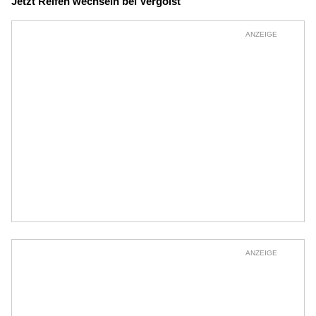
Jetzt Reifen wechseln bei Vergölst
ANZEIGE
ANZEIGE