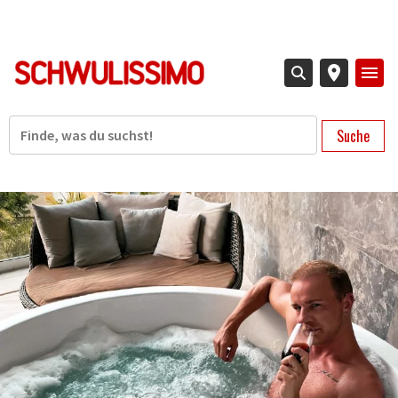
Direkt
zum
Inhalt
Suche