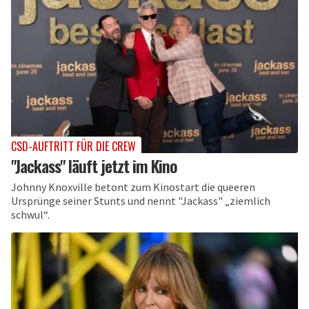
CSD-AUFTRITT FÜR DIE CREW
"Jackass" läuft jetzt im Kino
Johnny Knoxville betont zum Kinostart die queeren
Ursprünge seiner Stunts und nennt "Jackass" „ziemlich
schwul“.