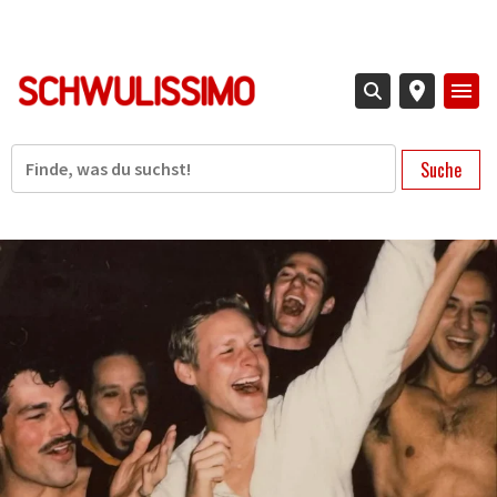
Direkt
zum
Inhalt
Suche