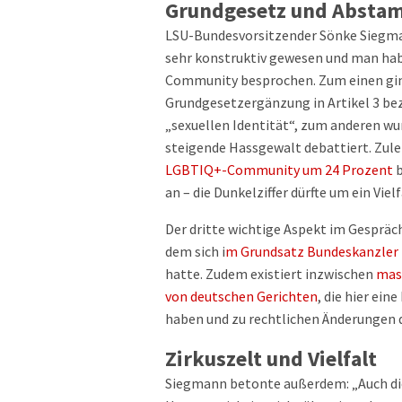
Grundgesetz und Abst
LSU-Bundesvorsitzender Sönke Siegmann
sehr konstruktiv gewesen und man hab
Community besprochen. Zum einen gin
Grundgesetzergänzung in Artikel 3 be
„sexuellen Identität“, zum anderen 
steigende Hassgewalt debattiert. Zule
LGBTIQ+-Community um 24 Prozent
b
an – die Dunkelziffer dürfte um ein Viel
Der dritte wichtige Aspekt im Gespräc
dem sich i
m Grundsatz Bundeskanzler M
hatte. Zudem existiert inzwischen
mass
von deutschen Gerichten
, die hier ei
haben und zu rechtlichen Änderungen 
Zirkuszelt und Vielfalt
Siegmann betonte außerdem: „Auch d