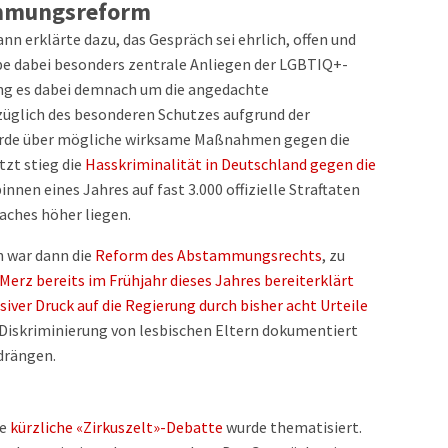
ammungsreform
 erklärte dazu, das Gespräch sei ehrlich, offen und
e dabei besonders zentrale Anliegen der LGBTIQ+-
g es dabei demnach um die angedachte
züglich des besonderen Schutzes aufgrund der
wurde über mögliche wirksame Maßnahmen gegen die
tzt stieg die
Hasskriminalität in Deutschland gegen die
innen eines Jahres auf fast 3.000 offizielle Straftaten
faches höher liegen.
h war dann die
Reform des Abstammungsrechts
, zu
erz bereits im Frühjahr dieses Jahres bereiterklärt
iver Druck auf die Regierung durch bisher acht Urteile
ne Diskriminierung von lesbischen Eltern dokumentiert
drängen.
ie
kürzliche «Zirkuszelt»-Debatte
wurde thematisiert.