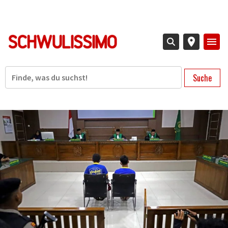
Direkt
zum
Inhalt
Suche