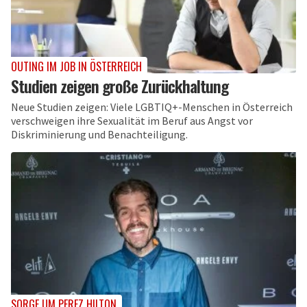
OUTING IM JOB IN ÖSTERREICH
Studien zeigen große Zurückhaltung
Neue Studien zeigen: Viele LGBTIQ+-Menschen in Österreich
verschweigen ihre Sexualität im Beruf aus Angst vor
Diskriminierung und Benachteiligung.
SORGE UM PEREZ HILTON