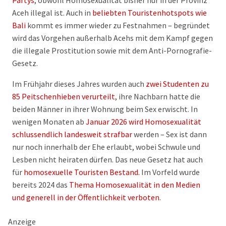
Partys
, obwohl Homosexualität bisher nur in der Provinz
Aceh illegal ist. Auch in
beliebten Touristenhotspots wie
Bali
kommt es immer wieder zu Festnahmen – begründet
wird das Vorgehen außerhalb Acehs mit dem Kampf gegen
die illegale Prostitution sowie mit dem Anti-Pornografie-
Gesetz.
Im Frühjahr dieses Jahres wurden auch
zwei Studenten zu
85 Peitschenhieben verurteilt
, ihre Nachbarn hatte die
beiden Männer in ihrer Wohnung beim Sex erwischt. In
wenigen Monaten ab
Januar 2026 wird Homosexualität
schlussendlich landesweit strafbar
werden – Sex ist dann
nur noch innerhalb der Ehe erlaubt, wobei Schwule und
Lesben nicht heiraten dürfen. Das neue Gesetz hat auch
für
homosexuelle Touristen Bestand.
Im Vorfeld wurde
bereits 2024 das
Thema Homosexualität in den Medien
und generell in der Öffentlichkeit verboten
.
Anzeige