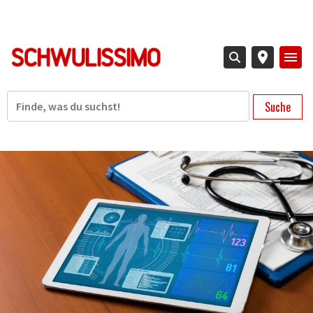
Direkt
zum
Inhalt
Suche