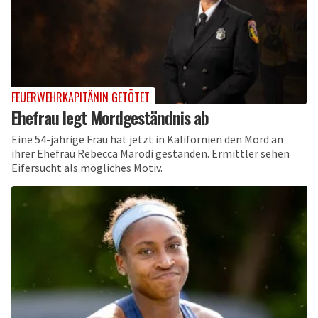
FEUERWEHRKAPITÄNIN GETÖTET
Ehefrau legt Mordgeständnis ab
Eine 54-jährige Frau hat jetzt in Kalifornien den Mord an
ihrer Ehefrau Rebecca Marodi gestanden. Ermittler sehen
Eifersucht als mögliches Motiv.