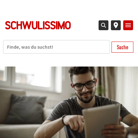
Direkt
zum
Inhalt
Suche