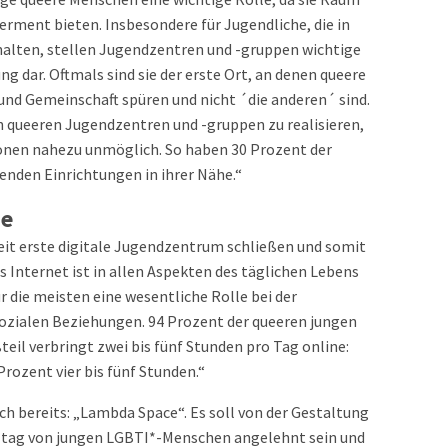
rment bieten. Insbesondere für Jugendliche, die in
alten, stellen Jugendzentren und -gruppen wichtige
g dar. Oftmals sind sie der erste Ort, an denen queere
und Gemeinschaft spüren und nicht ´die anderen´ sind.
 queeren Jugendzentren und -gruppen zu realisieren,
gionen nahezu unmöglich. So haben 30 Prozent der
nden Einrichtungen in ihrer Nähe.“
ne
eit erste digitale Jugendzentrum schließen und somit
Internet ist in allen Aspekten des täglichen Lebens
r die meisten eine wesentliche Rolle bei der
 sozialen Beziehungen. 94 Prozent der queeren jungen
teil verbringt zwei bis fünf Stunden pro Tag online:
Prozent vier bis fünf Stunden.“
 bereits: „Lambda Space“. Es soll von der Gestaltung
Alltag von jungen LGBTI*-Menschen angelehnt sein und