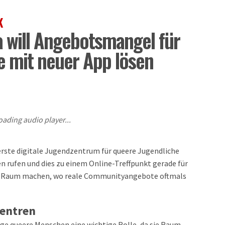
K
 will Angebotsmangel für
e mit neuer App lösen
oading audio player...
rste digitale Jugendzentrum für queere Jugendliche
 rufen und dies zu einem Online-Treffpunkt gerade für
n Raum machen, wo reale Communityangebote oftmals
zentren
ge queere Menschen eine wichtige Rolle, da sie Raum