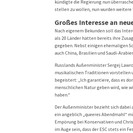
kündigte die Regierung nun überrasch
stellen zu wollen, nun wurden weitere
Großes Interesse an neu
Nach eigenem Bekunden soll das Inter
als 20 Länder hätten bereits ihre Zu
gegeben. Nebst einigen ehemaligen So
auch China, Brasilien und Saudi-Arabie
Russlands Außenminister Sergej Lawrow
musikalischen Traditionen vorstellen 
begeistert: „Ich garantiere, dass es d
menschlichen Natur geben wird, wie wi
haben.“
Der Außenminister bezieht sich dabei
ein angeblich „queeres Abendmahl“ mi
Empörung bei Konservativen und Christ
im Auge sein, dass der ESC stets ein Fe