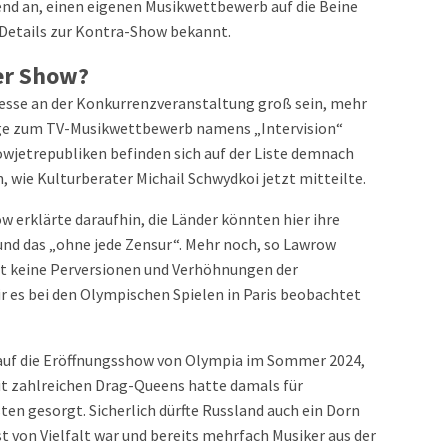
end an, einen eigenen Musikwettbewerb auf die Beine
 Details zur Kontra-Show bekannt.
er Show?
esse an der Konkurrenzveranstaltung groß sein, mehr
sage zum TV-Musikwettbewerb namens „Intervision“
wjetrepubliken befinden sich auf der Liste demnach
n, wie Kulturberater Michail Schwydkoi jetzt mitteilte.
 erklärte daraufhin, die Länder könnten hier ihre
und das „ohne jede Zensur“. Mehr noch, so Lawrow
ort keine Perversionen und Verhöhnungen der
r es bei den Olympischen Spielen in Paris beobachtet
 auf die Eröffnungsshow von Olympia im Sommer 2024,
t zahlreichen Drag-Queens hatte damals für
en gesorgt. Sicherlich dürfte Russland auch ein Dorn
st von Vielfalt war und bereits mehrfach Musiker aus der