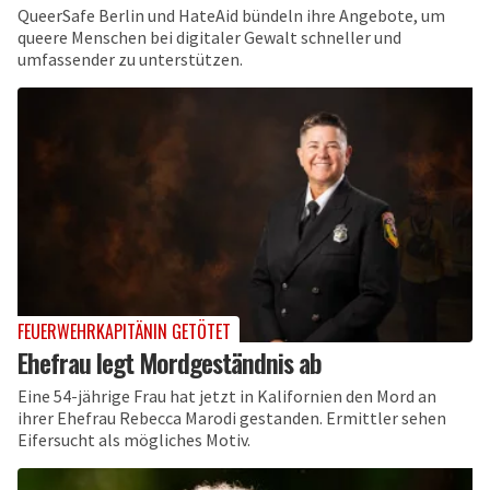
QueerSafe Berlin und HateAid bündeln ihre Angebote, um
queere Menschen bei digitaler Gewalt schneller und
umfassender zu unterstützen.
FEUERWEHRKAPITÄNIN GETÖTET
Ehefrau legt Mordgeständnis ab
Eine 54-jährige Frau hat jetzt in Kalifornien den Mord an
ihrer Ehefrau Rebecca Marodi gestanden. Ermittler sehen
Eifersucht als mögliches Motiv.