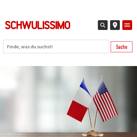
Direkt
zum
Inhalt
Suche