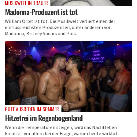
MUSIKWELT IN TRAUER
Madonna-Produzent ist tot
William Orbit ist tot. Die Musikwelt verliert einen der
einflussreichsten Produzenten, unter anderem von
Madonna, Britney Spears und Pink.
GUTE AUSREDEN IM SOMMER
Hitzefrei im Regenbogenland
Wenn die Temperaturen steigen, wird das Nachtleben
kreativ – vor allem bei der Frage, warum heute wirklich