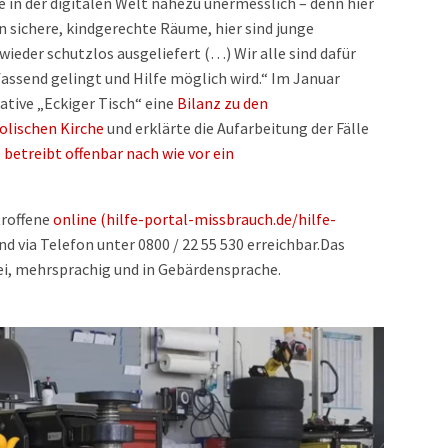
de in der digitalen Welt nahezu unermesslich – denn hier
en sichere, kindgerechte Räume, hier sind junge
eder schutzlos ausgeliefert (…) Wir alle sind dafür
assend gelingt und Hilfe möglich wird.“ Im Januar
iative „Eckiger Tisch“ eine
Bilanz zu den
olischen Kirche
und erklärte die Aufarbeitung der Fälle
 betreibt offenbar nach wie vor ein
troffene
online (hilfe-portal-missbrauch.de/hilfe-
 via Telefon unter 0800 / 22 55 530 erreichbar.Das
ei, mehrsprachig und in Gebärdensprache.