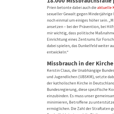
18.000 Missbrauchsfälle
Prien betonte dabei auch die
aktuelle 
sexueller Gewalt gegen Minderjährige b
noch einmal um einiges höher sein. „M
ansetzen – bei der Prävention, bei Hil
mir wichtig, dass politische Maßnahmen
Einrichtung eines Zentrums für Forschu
dabei spielen, das Dunkelfeld weite
entwickeln.“
Missbrauch in der Kirch
Kerstin Claus, die Unabhängige Bunde
und Jugendlichen (UBSKM), setzte dabe
der katholischen Kirche in Deutschland
Bundesregierung, diese spezifische K
einzubinden. Es muss unser gemeinsames
minimieren, Betroffene zu unterstütze
ermöglichen. Die Zahl der Straftaten 