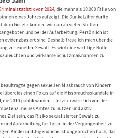
 pro Jahr
Kriminalstatistik von 2024
, die mehr als 18.000 Fälle von
innen eines Jahres aufzeigt. Die Dunkelziffer dürfte
it dem Gesetz können wir nun an vielen Stellen
fsangeboten und bei der Aufarbeitung. Persönlich ist
 evidenzbasiert sind. Deshalb freue ich mich über die
ng zu sexueller Gewalt. Es wird eine wichtige Rolle
r auszuleuchten und wirksame Schutzmaßnahmen zu
e
sbeauftragte gegen sexuellen Missbrauch von Kindern
i überdies einen Fokus auf die Missbrauchsskandale in
, die 2010 publik wurden: „Jetzt erwarte ich von der
ompetenz meines Amtes zu nutzen und aktiv
 Ziel sein, das Risiko sexualisierter Gewalt zu
n und Aufarbeitung für Taten in der Vergangenheit zu
gegen Kinder und Jugendliche ist ungebrochen hoch, das