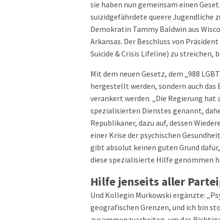
sie haben nun gemeinsam einen Geset
suizidgefährdete queere Jugendliche zu
Demokratin Tammy Baldwin aus Wiscons
Arkansas. Der Beschluss von Präsident 
Suicide & Crisis Lifeline) zu streichen
Mit dem neuen Gesetz, dem „988 LGBTIQ
hergestellt werden, sondern auch das
verankert werden. „Die Regierung hat a
spezialisierten Dienstes genannt, dah
Republikaner, dazu auf, dessen Wieder
einer Krise der psychischen Gesundheit
gibt absolut keinen guten Grund dafü
diese spezialisierte Hilfe genommen ha
Hilfe jenseits aller Part
Und Kollegin Murkowski ergänzte: „Ps
geografischen Grenzen, und ich bin s
zusammenzuarbeiten, um das Richtige z