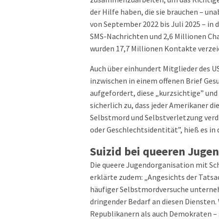
der Hilfe haben, die sie brauchen – una
von September 2022 bis Juli 2025 – in d
SMS-Nachrichten und 2,6 Millionen Ch
wurden 17,7 Millionen Kontakte verze
Auch über einhundert Mitglieder des U
inzwischen in einem offenen Brief Ges
aufgefordert, diese „kurzsichtige” u
sicherlich zu, dass jeder Amerikaner 
Selbstmord und Selbstverletzung verdi
oder Geschlechtsidentität”, hieß es in
Suizid bei queeren Juge
Die queere Jugendorganisation mit Sch
erklärte zudem: „Angesichts der Tats
häufiger Selbstmordversuche unterneh
dringender Bedarf an diesen Diensten.
Republikanern als auch Demokraten – se