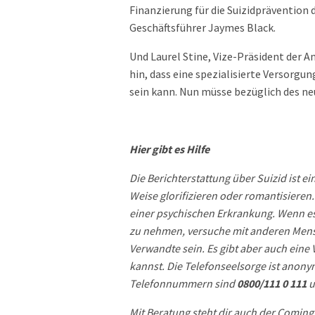
Finanzierung für die Suizidprävention
Geschäftsführer Jaymes Black.
Und Laurel Stine, Vize-Präsident der A
hin, dass eine spezialisierte Versorg
sein kann. Nun müsse bezüglich des n
Hier gibt es Hilfe
Die Berichterstattung über Suizid ist 
Weise glorifizieren oder romantisieren.
einer psychischen Erkrankung. Wenn es 
zu nehmen, versuche mit anderen Men
Verwandte sein. Es gibt aber auch eine
kannst. Die Telefonseelsorge ist anony
Telefonnummern sind
0800/111 0 111
u
Mit Beratung steht dir auch der Coming