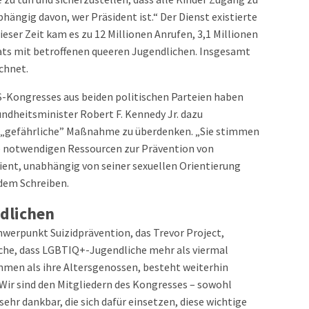
bhängig davon, wer Präsident ist.“ Der Dienst existierte
ieser Zeit kam es zu 12 Millionen Anrufen, 3,1 Millionen
ats mit betroffenen queeren Jugendlichen. Insgesamt
ichnet.
S-Kongresses aus beiden politischen Parteien haben
undheitsminister Robert F. Kennedy Jr. dazu
nd „gefährliche” Maßnahme zu überdenken. „Sie stimmen
die notwendigen Ressourcen zur Prävention von
ent, unabhängig von seiner sexuellen Orientierung
 dem Schreiben.
ndlichen
werpunkt Suizidprävention, das Trevor Project,
ache, dass LGBTIQ+-Jugendliche mehr als viermal
men als ihre Altersgenossen, besteht weiterhin
 Wir sind den Mitgliedern des Kongresses – sowohl
hr dankbar, die sich dafür einsetzen, diese wichtige