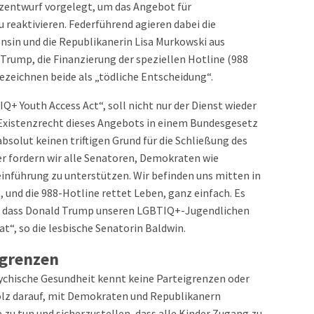
zentwurf vorgelegt, um das Angebot für
 reaktivieren. Federführend agieren dabei die
in und die Republikanerin Lisa Murkowski aus
Trump, die Finanzierung der speziellen Hotline (988
, bezeichnen beide als „tödliche Entscheidung“.
+ Youth Access Act“, soll nicht nur der Dienst wieder
 Existenzrecht dieses Angebots in einem Bundesgesetz
bsolut keinen triftigen Grund für die Schließung des
er fordern wir alle Senatoren, Demokraten wie
einführung zu unterstützen. Wir befinden uns mitten in
, und die 988-Hotline rettet Leben, ganz einfach. Es
r, dass Donald Trump unseren LGBTIQ+-Jugendlichen
t“, so die lesbische Senatorin Baldwin.
eigrenzen
ychische Gesundheit kennt keine Parteigrenzen oder
tolz darauf, mit Demokraten und Republikanern
u tun und sicherzustellen, dass alle Kinder Zugang zu