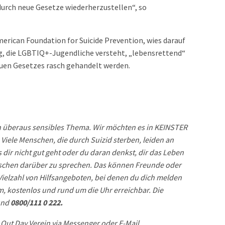
 durch neue Gesetze wiederherzustellen“, so
merican Foundation for Suicide Prevention, wies darauf
ung, die LGBTIQ+-Jugendliche versteht, „lebensrettend“
euen Gesetzes rasch gehandelt werden.
ein überaus sensibles Thema. Wir möchten es in KEINSTER
 Viele Menschen, die durch Suizid sterben, leiden an
dir nicht gut geht oder du daran denkst, dir das Leben
schen darüber zu sprechen. Das können Freunde oder
 Vielzahl von Hilfsangeboten, bei denen du dich melden
m, kostenlos und rund um die Uhr erreichbar. Die
nd
0800/111 0 222.
 Out Day Verein via Messenger oder E-Mail