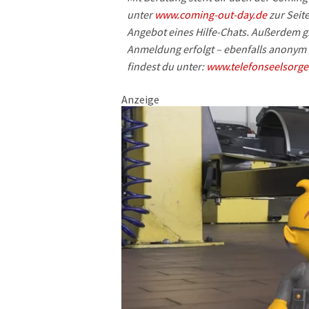
unter
www.coming-out-day.de
zur Seite
Angebot eines Hilfe-Chats. Außerdem gib
Anmeldung erfolgt – ebenfalls anonym 
findest du unter:
www.telefonseelsorge
Anzeige