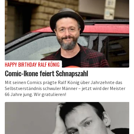
HAPPY BIRTHDAY RALF KÖNIG
Comic-Ikone feiert Schnapszahl
Mit seinen Comics prägte Ralf König über Jahrzehnte das
Selbstverständnis schwuler Männer – jetzt wird der Meister
66 Jahre jung. Wir gratulieren!