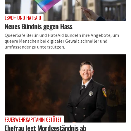
LSVD+ UND HATEAID
Neues Bündnis gegen Hass
QueerSafe Berlin und HateAid bündeln ihre Angebote, um
queere Menschen bei digitaler Gewalt schneller und
umfassender zu unterstützen.
FEUERWEHRKAPITÄNIN GETÖTET
Ehefrau legt Mordgeständnis ab