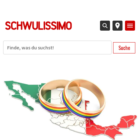
Direkt
zum
Inhalt
Suche