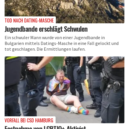
TOD NACH DATING-MASCHE
Jugendbande erschlägt Schwulen
Ein schwuler Mann wurde von einer Jugendbande in
Bulgarien mittels Datings-Masche in eine Fall gelockt und
tot geschlagen. Die Ermittlungen laufen.
VORFALL BEI CSD HAMBURG
Festnahme von LGBTIQ+-Aktivist