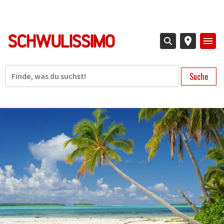
Direkt
zum
Inhalt
Suche