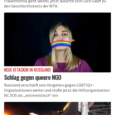
Frauentennis geht weiter, jetzt äußerte sich Coco Gauff zu
den Geschlechtstests der WTA.
NEUE ATTACKEN IN RUSSLAND
Schlag gegen queere NGO
Russland verschärft sein Vorgehen gegen LGBTIQ+-
Organisationen weiter und stufte jetzt die Hilfsorganisation
NC SOS als „extremistisch“ ein.