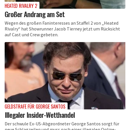
HEATED RIVALRY 2
Großer Andrang am Set
Wegen des großen Faninteresses an Staffel 2 von „Heated
Rivalry“ hat Showrunner Jacob Tierney jetzt um Rücksicht
auf Cast und Crew gebeten.
GELDSTRAFE FÜR GEORGE SANTOS
Illegaler Insider-Wetthandel
Der schwule Ex-US-Abgeordneter George Santos sorgt für
neue Schlagzeilen und muss nach einer illegalen Online-