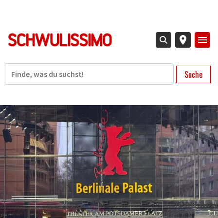
Direkt
zum
Inhalt
Suche