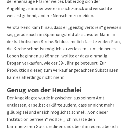
der ehemalige Pfarrer weiter. Dabei zog sich der
Angeklagte immer weiter in sich zurück und versuchte
weitestgehend, andere Menschen zu meiden.
Verstärkend kam hinzu, dass er „geistig verloren“ gewesen
sei, gerade auch im Spannungsfeld als schwuler Mann in
der katholischen Kirche. Schlussendlich fasste er den Plan,
die Kirche schnellstmöglich zu verlassen – um ein neues
Leben beginnen zu können, wollte er dazu einmalig
Drogen verkaufen, wie der 39-Jährige beteuert. Zur
Produktion dieser, zum Verkauf angedachten Substanzen
kam es allerdings nicht mehr.
Genug von der Heuchelei
Der Angeklagte wurde inzwischen aus seinem Amt
entlassen, er selbst erklärte zudem, dass er nicht mehr
gläubig sei und er sich möglichst schnell „von dieser
Institution befreien“ wollte. „Ich musste den
barmherzigen Gott predigen und über ihn reden, aber ich