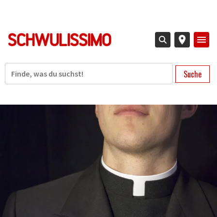
Direkt
zum
Inhalt
Suche