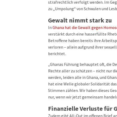
strafrechtlich verfolgt werden. Im G
zu „Umpolung“ von Schwulen und Les
Gewalt nimmt stark zu
In
Ghana hat die Gewalt gegen Homos
verstärkt durch eine hasserfüllte Rhet
Betroffene haben bereits ihre Arbeit
verloren – allein aufgrund ihrer sexuel
berichtet.
„Ghanas Führung behauptet oft, die De
Rechte aller zu schützen – nicht nur d
werden, leiden alle in Ghana, und Ghan
hat eine Welle globaler Solidarität das
Stimmen zählen. Wir haben dieses Gese
nur, wenn wir jetzt gemeinsam handeln
Finanzielle Verluste für
Zudem gibt All-Out im offenen Brief a