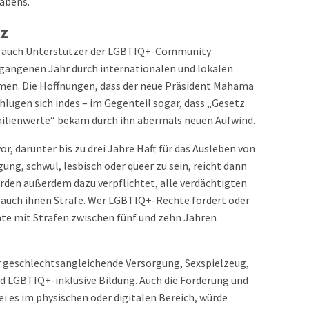
habens.
tz
n auch Unterstützer der LGBTIQ+-Community
ergangenen Jahr durch internationalen und lokalen
men. Die Hoffnungen, dass der neue Präsident Mahama
hlugen sich indes – im Gegenteil sogar, dass „Gesetz
ilienwerte“ bekam durch ihn abermals neuen Aufwind.
r, darunter bis zu drei Jahre Haft für das Ausleben von
ng, schwul, lesbisch oder queer zu sein, reicht dann
erden außerdem dazu verpflichtet, alle verdächtigten
auch ihnen Strafe. Wer LGBTIQ+-Rechte fördert oder
te mit Strafen zwischen fünf und zehn Jahren
 geschlechtsangleichende Versorgung, Sexspielzeug,
d LGBTIQ+-inklusive Bildung. Auch die Förderung und
 es im physischen oder digitalen Bereich, würde