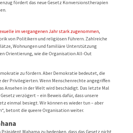
egenzug fördert das neue Gesetz Konversionstherapien
ben.
exuelle im vergangenen Jahr stark zugenommen
,
orik von Politikern und religiösen Führern. Zahlreiche
splätze, Wohnungen und familiäre Unterstützung
len Orientierung, wie die Organisation All-Out
mokratie zu fördern. Aber Demokratie bedeutet, die
ie der Privilegierten. Wenn Menschenrechte angegriffen
as Ansehen in der Welt wird beschädigt. Das letzte Mal
 Gesetz verzögert – ein Beweis dafür, dass unsere
tz einmal besiegt. Wir können es wieder tun – aber
“, betont die queere Organisation weiter.
 Ghana
n Präsident Mahama zu bedenken, dass das Gesetz nicht