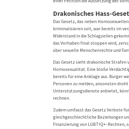
einer Petition die Aussetzung des Vor
Drakonisches Hass-Gese
Das Gesetz, das neben Homosexuelle
kriminalisieren soll, war bereits im v
Widerstand in die Schlagzeilen gekom
das Vorhaben final stoppen wird, zersc
über sexuelle Menschenrechte und Fam
Das Gesetz sieht drakonische Strafen vo
Homosexualität. Eine bloße Verdächtigu
bereits für eine Anklage aus. Bürger w
Personen zu melden, ansonsten droht 
Unterstützungsdienste anbietet, könn
rechnen.
Zudem umfasst das Gesetz Verbote für
gleichgeschlechtliche Beziehungen un
Finanzierung von LGBTIQ+-Rechten, sei