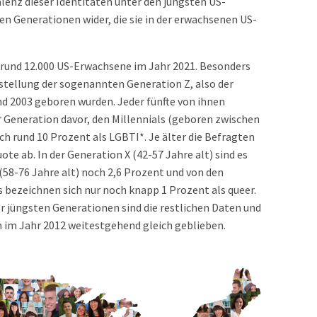
lenz dieser Identitäten unter den jüngsten US-
en Generationen wider, die sie in der erwachsenen US-
e rund 12.000 US-Erwachsene im Jahr 2021. Besonders
instellung der sogenannten Generation Z, also der
d 2003 geboren wurden. Jeder fünfte von ihnen
er Generation davor, den Millennials (geboren zwischen
ch rund 10 Prozent als LGBTI*. Je älter die Befragten
e ab. In der Generation X (42-57 Jahre alt) sind es
58-76 Jahre alt) noch 2,6 Prozent und von den
s bezeichnen sich nur noch knapp 1 Prozent als queer.
 jüngsten Generationen sind die restlichen Daten und
 im Jahr 2012 weitestgehend gleich geblieben.