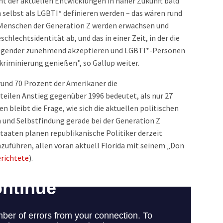
ht der aktuellen Entwicklungen in naher Zukunft bald
 selbst als LGBTI* definieren werden – das wären rund
 Menschen der Generation Z werden erwachsen und
schlechtsidentität ab, und das in einer Zeit, in der die
nsgender zunehmend akzeptieren und LGBTI*-Personen
riminierung genießen", so Gallup weiter.
rund 70 Prozent der Amerikaner die
teilen Anstieg gegenüber 1996 bedeutet, als nur 27
n bleibt die Frage, wie sich die aktuellen politischen
n und Selbstfindung gerade bei der Generation Z
taaten planen republikanische Politiker derzeit
nzuführen, allen voran aktuell Florida mit seinem „Don
richtete
).