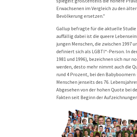
spiegelt größtenteils die höhere Präva
Erwachsenen im Vergleich zu den älter
Bevölkerung ersetzen."
Gallup befragte für die aktuelle Studi
auffällig dabei ist die queere Lebense
jungen Menschen, die zwischen 1997 un
definiert sich als LGBTI*-Person. In d
1981 und 1996), bezeichnen sich nur no
werden, desto mehr nimmt auch die Quot
rund 4 Prozent, bei den Babyboomern (
Menschen jenseits des 76. Lebensjahre
Abgesehen von der hohen Quote bei der
Fakten seit Beginn der Aufzeichnungen