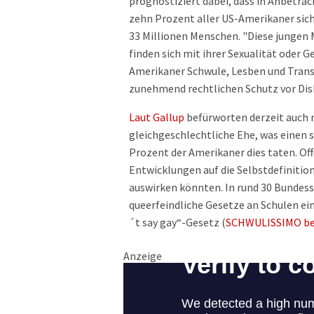
prognostiziert dabei, dass in Anbetrac
zehn Prozent aller US-Amerikaner sich
33 Millionen Menschen. "Diese jungen
finden sich mit ihrer Sexualität oder Ge
Amerikaner Schwule, Lesben und Tra
zunehmend rechtlichen Schutz vor Disk
Laut Gallup
befürworten derzeit auch 
gleichgeschlechtliche Ehe, was einen s
Prozent der Amerikaner dies taten. Offe
Entwicklungen auf die Selbstdefinitio
auswirken könnten. In rund 30 Bundess
queerfeindliche Gesetze an Schulen ei
´t say gay“-Gesetz (
SCHWULISSIMO be
Anzeige