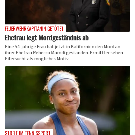
FEUERWEHRKAPITÄNIN GETÖTET
Ehefrau legt Mordgeständnis ab
Eine 54-jährige Frau hat jetzt in Kalifornien den Mord an
ihrer Ehefrau Rebecca Marodi gestanden. Ermittler sehen
Eifersucht als mögliches Motiv.
STREIT IM TENNISSPORT