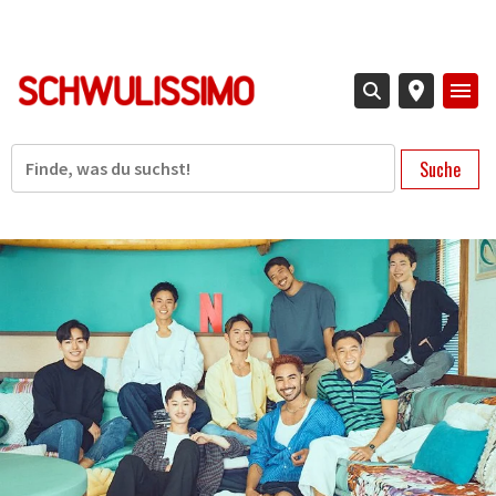
Direkt
zum
Inhalt
Suche