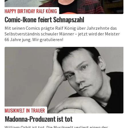
HAPPY BIRTHDAY RALF KÖNIG
Comic-Ikone feiert Schnapszahl
Mit seinen Comics prägte Ralf König über Jahrzehnte das
Selbstverständnis schwuler Männer – jetzt wird der Meister
66 Jahre jung. Wir gratulieren!
MUSIKWELT IN TRAUER
Madonna-Produzent ist tot
William Orbit ist tot. Die Musikwelt verliert einen der