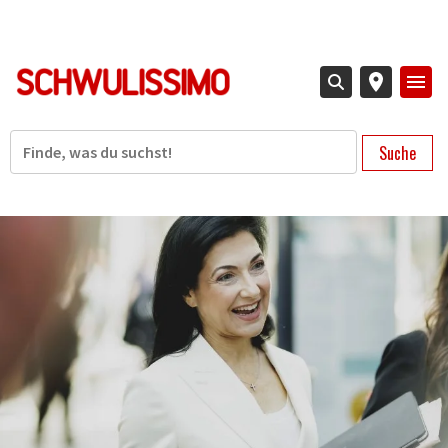
Direkt
zum
Inhalt
Suche