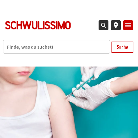
Direkt
zum
Inhalt
Suche