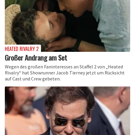
HEATED RIVALRY 2
Großer Andrang am Set
Wegen des großen Faninteresses an Staffel 2 von „Heated
Rivalry“ hat Showrunner Jacob Tierney jetzt um Rücksicht
auf Cast und Crew gebeten.