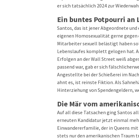
er sich tatsächlich 2024 zur Wiederwahl
Ein buntes Potpourri an
Santos, das ist jener Abgeordnete und 
eigenen Homosexualität gerne gegen d
Mitarbeiter sexuell belästigt haben so
Lebenslaufes komplett gelogen hat. Au
Erfolgen an der Wall Street weiß abg
passend war, gab er sich fälschlicherwe
Angestellte bei der Schießerei im Nach
ahnt es, ist reinste Fiktion. Als Sah
Hinterziehung von Spendengeldern, we
Die Mär vom amerikanis
Auf all diese Tatsachen ging Santos all
erneuten Kandidatur jetzt einmal meh
Einwandererfamilie, der in Queens mit
stets nur den amerikanischen Traum tr