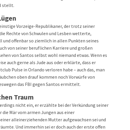
 stellt.
 Lügen
einstige Vorzeige-Republikaner, der trotz seiner
ie Rechte von Schwulen und Lesben wetterte,
ll und offenbar so ziemlich in allen Punkten seines
ch von seiner beruflichen Karriere und großen
esehen von Santos selbst wohl niemand etwas. Wenn es
ise auch gerne als Jude aus oder erklärte, dass er
tclub Pulse in Orlando verloren habe – auch das, man
nehäubchen oben drauf kommen noch Vorwürfe von
swegen das FBI gegen Santos ermittelt.
chen Traum
erdings nicht ein, er erzählte bei der Verkündung seiner
r die Mär vom armen Jungen aus einer
 einer alleinerziehenden Mutter aufgewachsen sei und
äumte. Und immerhin sei er doch auch der erste offen