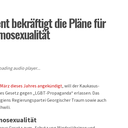
t bekräftigt die Pläne für
mosexualität
oading audio player...
 März dieses Jahres angekündigt
, will der Kaukasus-
es Gesetz gegen „LGBT-Propaganda“ erlassen. Das
rgiens Regierungspartei Georgischer Traum sowie auch
hwili.
osexualität
 neue Gesetz zum „Schutz von Minderjährigen und