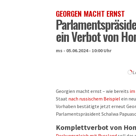
GEORGEN MACHT ERNST
Parlamentspräsiden
ein Verbot von Ho
ms - 05.06.2024 - 10:00 Uhr
L
Georgien macht ernst – wie bereits
im
Staat
nach russischem Beispiel
ein neu
Vorhaben bestätigte jetzt erneut Geo
Parlamentspräsident Schalwa Papuasc
Komplettverbot von Hom
Deckungsgleich mit Russland
soll das