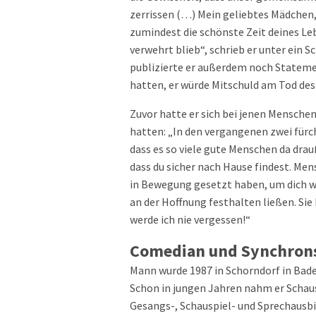
zerrissen (…) Mein geliebtes Mädchen, i
zumindest die schönste Zeit deines Lebe
verwehrt blieb“, schrieb er unter ein
publizierte er außerdem noch Stateme
hatten, er würde Mitschuld am Tod des
Zuvor hatte er sich bei jenen Mensche
hatten: „In den vergangenen zwei fürc
dass es so viele gute Menschen da dra
dass du sicher nach Hause findest. Me
in Bewegung gesetzt haben, um dich w
an der Hoffnung festhalten ließen. Si
werde ich nie vergessen!“
Comedian und Synchron
Mann wurde 1987 in Schorndorf in Bad
Schon in jungen Jahren nahm er Schaus
Gesangs-, Schauspiel- und Sprechausbil