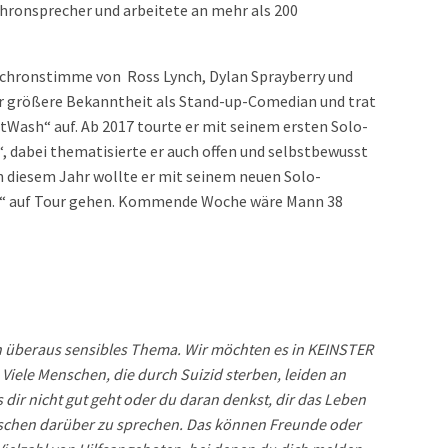
chronsprecher und arbeitete an mehr als 200
nchronstimme von Ross Lynch, Dylan Sprayberry und
er größere Bekanntheit als Stand-up-Comedian und trat
tWash“ auf. Ab 2017 tourte er mit seinem ersten Solo-
 dabei thematisierte er auch offen und selbstbewusst
 diesem Jahr wollte er mit seinem neuen Solo-
“ auf Tour gehen. Kommende Woche wäre Mann 38
ein überaus sensibles Thema. Wir möchten es in KEINSTER
 Viele Menschen, die durch Suizid sterben, leiden an
dir nicht gut geht oder du daran denkst, dir das Leben
schen darüber zu sprechen. Das können Freunde oder