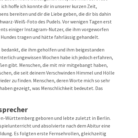
ch hoffe ich konnte dir in unserer kurzen Zeit,
ns bereiten und dir die Liebe geben, die dir bis dahin
 Schwarz-Weiß-Foto des Pudels. Vor wenigen Tagen erst
nts einiger Instagram-Nutzer, die ihm vorgeworfen
 Hundes tragen und hätte fahrlässig gehandelt.
n bedankt, die ihm geholfen und ihm beigestanden
hterlich ungewissen Wochen habe ich jedoch erfahren,
ußen gibt. Menschen, die mit mir mitgebangt haben,
nschen, die seit deinem Verschwinden Himmel und Hölle
ieder zu finden. Menschen, deren Worte mich so sehr
e haben gezeigt, was Menschlichkeit bedeutet. Das
sprecher
en-Württemberg geboren und lebte zuletzt in Berlin.
pielunterricht und absolvierte nach dem Abitur eine
dung. Es folgten erste Fernsehrollen, gleichzeitig