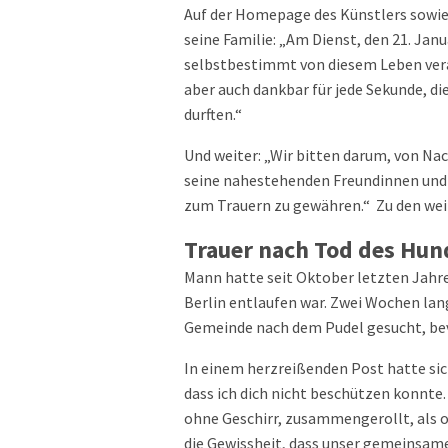
Auf der Homepage des Künstlers sowie
seine Familie: „Am Dienst, den 21. Jan
selbstbestimmt von diesem Leben verab
aber auch dankbar für jede Sekunde, d
durften.“
Und weiter: „Wir bitten darum, von N
seine nahestehenden Freundinnen und 
zum Trauern zu gewähren.“ Zu den wei
Trauer nach Tod des Hun
Mann hatte seit Oktober letzten Jahr
Berlin entlaufen war. Zwei Wochen lan
Gemeinde nach dem Pudel gesucht, be
In einem herzreißenden Post hatte sic
dass ich dich nicht beschützen konnte
ohne Geschirr, zusammengerollt, als ob
die Gewissheit, dass unser gemeinsame