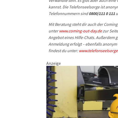
Verwandte sein. Es gibt aber auch eine
kannst. Die Telefonseelsorge ist anony
Telefonnummern sind
0800/111 0 111
u
Mit Beratung steht dir auch der Coming
unter
www.coming-out-day.de
zur Seite
Angebot eines Hilfe-Chats. Außerdem gib
Anmeldung erfolgt – ebenfalls anonym 
findest du unter:
www.telefonseelsorge
Anzeige