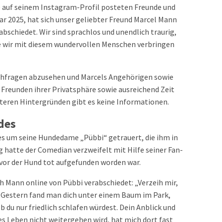
 auf seinem Instagram-Profil posteten Freunde und
uar 2025, hat sich unser geliebter Freund Marcel Mann
schiedet. Wir sind sprachlos und unendlich traurig,
ie wir mit diesem wundervollen Menschen verbringen
achfragen abzusehen und Marcels Angehörigen sowie
Freunden ihrer Privatsphäre sowie ausreichend Zeit
teren Hintergründen gibt es keine Informationen.
des
es um seine Hundedame „Pübbi“ getrauert, die ihm in
g hatte der Comedian verzweifelt mit Hilfe seiner Fan-
vor der Hund tot aufgefunden worden war.
h Mann online von Pübbi verabschiedet: „Verzeih mir,
. Gestern fand man dich unter einem Baum im Park,
 du nur friedlich schlafen würdest. Dein Anblick und
s Leben nicht weitergehen wird, hat mich dort fast