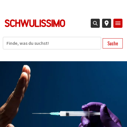
Direkt
zum
Inhalt
Suche