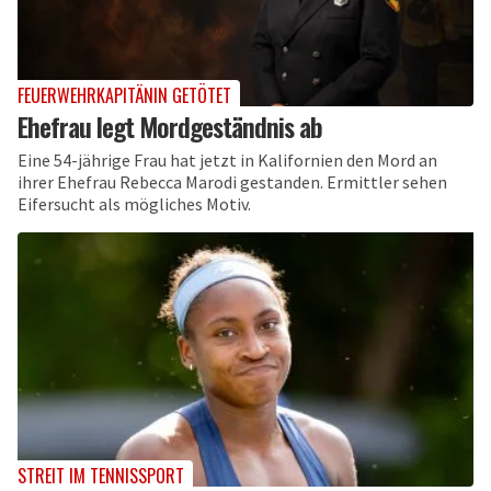
FEUERWEHRKAPITÄNIN GETÖTET
Ehefrau legt Mordgeständnis ab
Eine 54-jährige Frau hat jetzt in Kalifornien den Mord an
ihrer Ehefrau Rebecca Marodi gestanden. Ermittler sehen
Eifersucht als mögliches Motiv.
STREIT IM TENNISSPORT