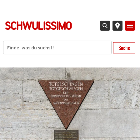
Direkt
zum
Inhalt
Suche