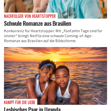
NACHFOLGER VON HEARTSTOPPER
Schwule Romanze aus Brasilien
Konkurrenz für Heartstopper: Mit „Fünfzehn Tage sind für
immer“ bringt Netflix eine schwule Coming-of-Age-
Romanze aus Brasilien auf die Bildschirme.
KAMPF FÜR DIE LIEBE
Lesbisches Paar in Uganda