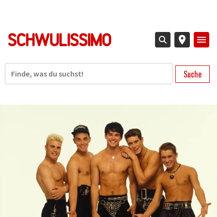
Direkt
zum
Inhalt
Suche