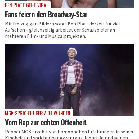
BEN PLATT GEHT VIRAL
Fans feiern den Broadway-Star
Mit freizügigen Bildern sorgt Ben Platt derzeit für viel
Aufsehen – gleichzeitig arbeitet der Schauspieler an
mehreren Film- und Musicalprojekten.
MGK SPRICHT ÜBER ALTE WUNDEN
Vom Rap zur echten Offenheit
Rapper MGK erzählt von homophoben Erfahrungen in seiner
Kindheit und spricht über Akzeptanz, Identität und seinen