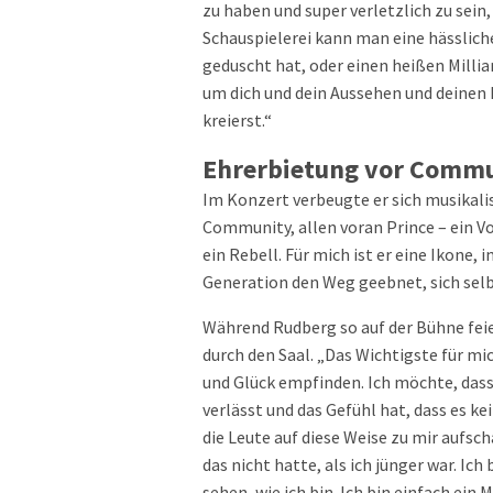
zu haben und super verletzlich zu sein,
Schauspielerei kann man eine hässliche
geduscht hat, oder einen heißen Milliar
um dich und dein Aussehen und deinen
kreierst.“
Ehrerbietung vor Commu
Im Konzert verbeugte er sich musikali
Community, allen voran Prince – ein Vo
ein Rebell. Für mich ist er eine Ikone,
Generation den Weg geebnet, sich selb
Während Rudberg so auf der Bühne fei
durch den Saal. „Das Wichtigste für mi
und Glück empfinden. Ich möchte, dass
verlässt und das Gefühl hat, dass es ke
die Leute auf diese Weise zu mir aufsch
das nicht hatte, als ich jünger war. Ich
sehen, wie ich bin. Ich bin einfach ein 