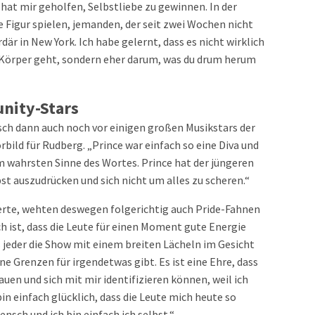
 hat mir geholfen, Selbstliebe zu gewinnen. In der
 Figur spielen, jemanden, der seit zwei Wochen nicht
där in New York. Ich habe gelernt, dass es nicht wirklich
 Körper geht, sondern eher darum, was du drum herum
nity-Stars
sch dann auch noch vor einigen großen Musikstars der
rbild für Rudberg. „Prince war einfach so eine Diva und
 im wahrsten Sinne des Wortes. Prince hat der jüngeren
st auszudrücken und sich nicht um alles zu scheren.“
erte, wehten deswegen folgerichtig auch Pride-Fahnen
ch ist, dass die Leute für einen Moment gute Energie
 jeder die Show mit einem breiten Lächeln im Gesicht
ine Grenzen für irgendetwas gibt. Es ist eine Ehre, dass
auen und sich mit mir identifizieren können, weil ich
 bin einfach glücklich, dass die Leute mich heute so
Mensch und ich bin einfach ich selbst.“