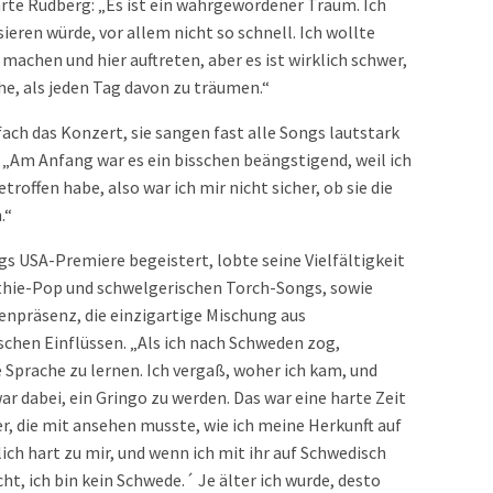
ärte Rudberg: „Es ist ein wahrgewordener Traum. Ich
sieren würde, vor allem nicht so schnell. Ich wollte
chen und hier auftreten, aber es ist wirklich schwer,
che, als jeden Tag davon zu träumen.“
fach das Konzert, sie sangen fast alle Songs lautstark
 „Am Anfang war es ein bisschen beängstigend, weil ich
offen habe, also war ich mir nicht sicher, ob sie die
.“
gs USA-Premiere begeistert, lobte seine Vielfältigkeit
nthie-Pop und schwelgerischen Torch-Songs, sowie
npräsenz, die einzigartige Mischung aus
chen Einflüssen. „Als ich nach Schweden zog,
 Sprache zu lernen. Ich vergaß, woher ich kam, und
r dabei, ein Gringo zu werden. Das war eine harte Zeit
r, die mit ansehen musste, wie ich meine Herkunft auf
lich hart zu mir, und wenn ich mit ihr auf Schwedisch
cht, ich bin kein Schwede.´ Je älter ich wurde, desto