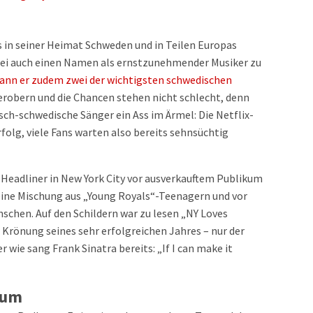
s in seiner Heimat Schweden und in Teilen Europas
lerei auch einen Namen als ernstzunehmender Musiker zu
ann er zudem zwei der wichtigsten schwedischen
 erobern und die Chancen stehen nicht schlecht, denn
sch-schwedische Sänger ein Ass im Ärmel: Die Netflix-
rfolg, viele Fans warten also bereits sehnsüchtig
.
s Headliner in New York City vor ausverkauftem Publikum
 eine Mischung aus „Young Royals“-Teenagern und vor
schen. Auf den Schildern war zu lesen „NY Loves
Krönung seines sehr erfolgreichen Jahres – nur der
 wie sang Frank Sinatra bereits: „If I can make it
aum