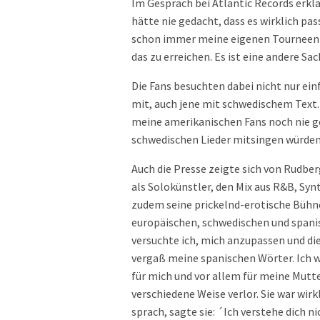
Im Gespräch bei Atlantic Records erkl
hätte nie gedacht, dass es wirklich pas
schon immer meine eigenen Tourneen ma
das zu erreichen. Es ist eine andere Sa
Die Fans besuchten dabei nicht nur ein
mit, auch jene mit schwedischem Text.
meine amerikanischen Fans noch nie getr
schwedischen Lieder mitsingen würden
Auch die Presse zeigte sich von Rudber
als Solokünstler, den Mix aus R&B, Sy
zudem seine prickelnd-erotische Bühne
europäischen, schwedischen und spanis
versuchte ich, mich anzupassen und die
vergaß meine spanischen Wörter. Ich wa
für mich und vor allem für meine Mutte
verschiedene Weise verlor. Sie war wirk
sprach, sagte sie: ´Ich verstehe dich ni