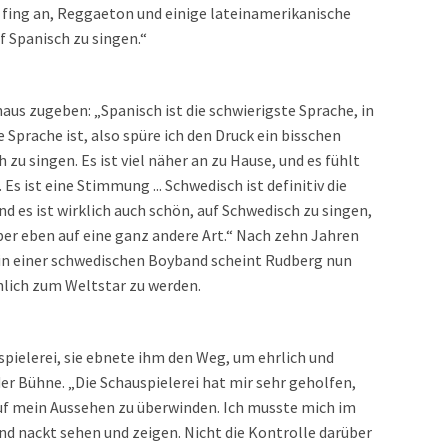
 fing an, Reggaeton und einige lateinamerikanische
f Spanisch zu singen.“
us zugeben: „Spanisch ist die schwierigste Sprache, in
e Sprache ist, also spüre ich den Druck ein bisschen
zu singen. Es ist viel näher an zu Hause, und es fühlt
Es ist eine Stimmung ... Schwedisch ist definitiv die
d es ist wirklich auch schön, auf Schwedisch zu singen,
 aber eben auf eine ganz andere Art.“ Nach zehn Jahren
in einer schwedischen Boyband scheint Rudberg nun
hlich zum Weltstar zu werden.
spielerei, sie ebnete ihm den Weg, um ehrlich und
der Bühne. „Die Schauspielerei hat mir sehr geholfen,
uf mein Aussehen zu überwinden. Ich musste mich im
nd nackt sehen und zeigen. Nicht die Kontrolle darüber