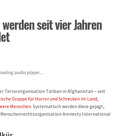
werden seit vier Jahren
et
oading audio player...
er Terrororganisation Taliban in Afghanistan – seit
ische Gruppe für Horror und Schrecken im Land,
ueere Menschen
. Systematisch werden diese gejagt,
Die Menschenrechtsorganisation Amnesty International
llkür