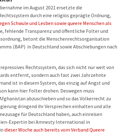
übernahme im August 2021 ersetzte die
echtssystem durch eine religiös geprägte Ordnung,
gegen Schwule und Lesben sowie queere Menschen als
ile, fehlende Transparenz und öffentliche Folter und
gesordnung, betont die Menschenrechtsorganisation
amms (BAP) in Deutschland sowie Abschiebungen nach
 repressives Rechtssystem, das sich nicht nur weit von
rds entfernt, sondern auch fast zwei Jahrzehnte
mand ist in diesem System, das einzig auf Angst und
rson kann hier Folter drohen. Deswegen muss
Afghanistan abzuschieben und so das Völkerrecht zu
ierung dringend ihr Versprechen einhalten und alle
mezusage für Deutschland haben, auch einreisen
ien-Expertin bei Amnesty International in
 in
dieser Woche auch bereits vom Verband Queere