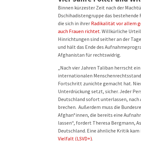
Binnen kürzester Zeit nach der Macht
Dschihadistengruppe das bestehende R
die sich in ihrer
Radikalität vor allem 
auch Frauen richtet
. Willkürliche Urte
Hinrichtungen sind seither an der Ta
und hält das Ende des Aufnahmeprogr
Afghanistan für rechtswidrig.
„Nach vier Jahren Taliban herrscht ein
internationalen Menschenrechtsstanda
Fortschritt zunichte gemacht hat. Nie
Unterdrückung setzt, sicher. Jeder Pe
Deutschland sofort unterlassen, nach 
brechen. Außerdem muss die Bundesreg
Afghan*innen, die bereits eine Aufnah
lassen“, fordert Theresa Bergmann, As
Deutschland. Eine ähnliche Kritik kam
Vielfalt (LSVD+)
.