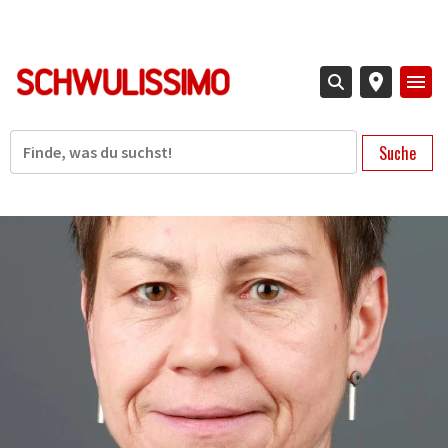
Direkt
zum
Inhalt
Suche