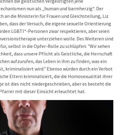
chnen die geistlichen Vergeistigten jene
chanismen nun als „human und barmherzig“. Der
ch an die Ministerin für Frauen und Gleichstellung, Liz
iben, dass der Versuch, die eigene sexuelle Orientierung
e würden LGBTI*-Personen zwar respektieren, aber seien
onversionstherapie unterziehen wolle. Des Weiteren sind
afür, selbst in die Opfer-Rolle zu schlüpfen: "Wir sehen
hkeit, dass unsere Pflicht als Geistliche, die Herrschaft
chen aufzurufen, das Leben in ihm zu finden, was ein
, kriminalisiert wird." Ebenso würden durch ein Verbot
che Eltern kriminalisiert, die die Homosexualität ihrer
e ist dies nicht niedergeschrieben, aber es besteht die
 Pfarrer mit dieser Einsicht erleuchtet hat.