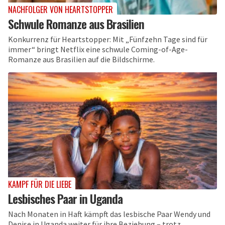
NACHFOLGER VON HEARTSTOPPER
Schwule Romanze aus Brasilien
Konkurrenz für Heartstopper: Mit „Fünfzehn Tage sind für
immer“ bringt Netflix eine schwule Coming-of-Age-
Romanze aus Brasilien auf die Bildschirme.
KAMPF FÜR DIE LIEBE
Lesbisches Paar in Uganda
Nach Monaten in Haft kämpft das lesbische Paar Wendy und
Denise in Uganda weiter für ihre Beziehung – trotz