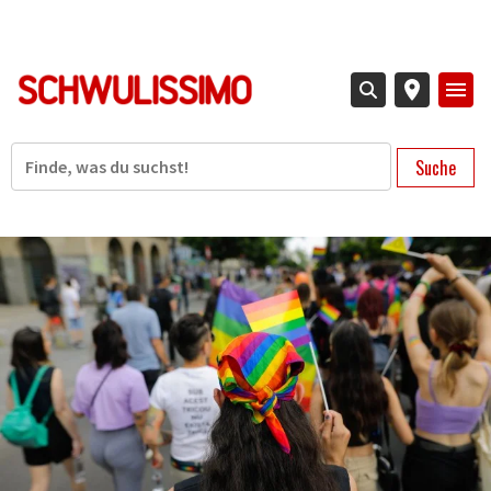
Direkt
zum
Inhalt
Suche