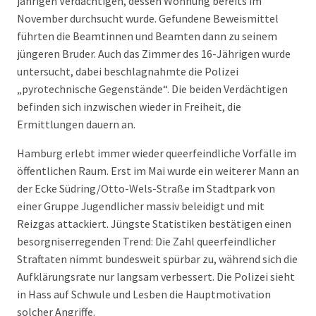
jährigen Verdächtigen, dessen Wohnung bereits im
November durchsucht wurde. Gefundene Beweismittel
führten die Beamtinnen und Beamten dann zu seinem
jüngeren Bruder. Auch das Zimmer des 16-Jährigen wurde
untersucht, dabei beschlagnahmte die Polizei
„pyrotechnische Gegenstände“. Die beiden Verdächtigen
befinden sich inzwischen wieder in Freiheit, die
Ermittlungen dauern an.
Hamburg erlebt immer wieder queerfeindliche Vorfälle im
öffentlichen Raum. Erst im Mai wurde ein weiterer Mann an
der Ecke Südring/Otto-Wels-Straße im Stadtpark von
einer Gruppe Jugendlicher massiv beleidigt und mit
Reizgas attackiert. Jüngste Statistiken bestätigen einen
besorgniserregenden Trend: Die Zahl queerfeindlicher
Straftaten nimmt bundesweit spürbar zu, während sich die
Aufklärungsrate nur langsam verbessert. Die Polizei sieht
in Hass auf Schwule und Lesben die Hauptmotivation
solcher Angriffe.