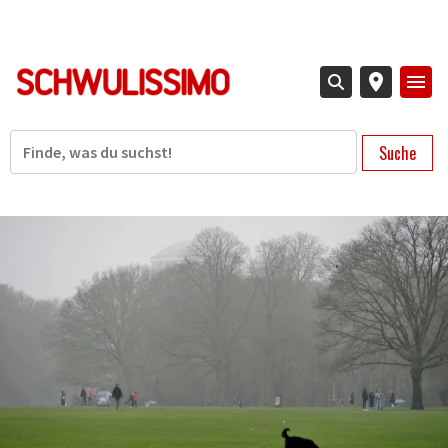
Direkt
zum
Inhalt
Suche