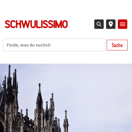
Direkt
zum
Inhalt
Suche