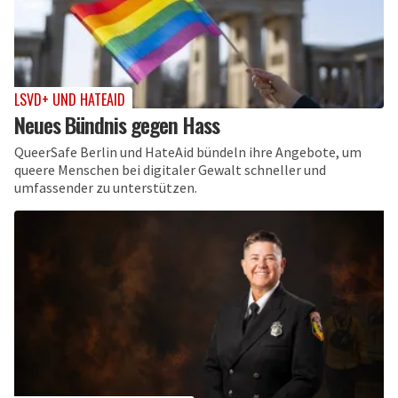
LSVD+ UND HATEAID
Neues Bündnis gegen Hass
QueerSafe Berlin und HateAid bündeln ihre Angebote, um
queere Menschen bei digitaler Gewalt schneller und
umfassender zu unterstützen.