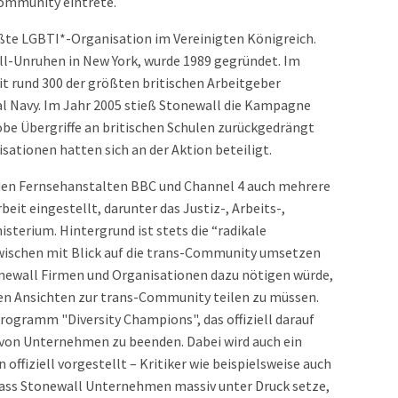
ommunity eintrete.
ßte LGBTI*-Organisation im Vereinigten Königreich.
ll-Unruhen in New York, wurde 1989 gegründet. Im
it rund 300 der größten britischen Arbeitgeber
l Navy. Im Jahr 2005 stieß Stonewall die Kampagne
obe Übergriffe an britischen Schulen zurückgedrängt
sationen hatten sich an der Aktion beteiligt.
den Fernsehanstalten BBC und Channel 4 auch mehrere
eit eingestellt, darunter das Justiz-, Arbeits-,
sterium. Hintergrund ist stets die “radikale
zwischen mit Blick auf die trans-Community umsetzen
tonewall Firmen und Organisationen dazu nötigen würde,
hen Ansichten zur trans-Community teilen zu müssen.
 Programm "Diversity Champions", das offiziell darauf
b von Unternehmen zu beenden. Dabei wird auch ein
offiziell vorgestellt – Kritiker wie beispielsweise auch
dass Stonewall Unternehmen massiv unter Druck setze,