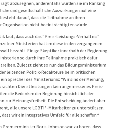
fragt abzusegnen, anderenfalls würden sie im Ranking
liche und gesellschaftliche Auswirkungen auf eine
besteht darauf, dass die Teilnahme an ihren
r Organisation nicht beeinträchtigten würde.
ik laut, dass auch das “Preis-Leistungs-Verhältnis“
nzelner Ministerien hatten diese in den vergangenen
ewall bezahlt. Einige Skeptiker innerhalb der Regierung
inisterien so durch ihre Teilnahme praktisch dafür
etreiben. Zuletzt zieht so nun das Bildungsministerium
der leitenden Politik-Redakteure beim britischen
ein Sprecher des Ministeriums: "Wir sind der Meinung,
 erbrachten Dienstleistungen kein angemessenes Preis-
eilen die Bedenken der Regierung hinsichtlich der
n zur Meinungsfreiheit. Die Entscheidung ändert aber
nt, alle unsere LGBTI*-Mitarbeiter zu unterstützen,
 dass wir ein integratives Umfeld für alle schaffen.“
m Premierminister Boris Johnson war zu hören, dass