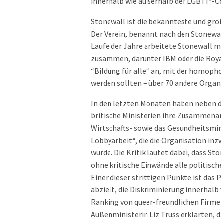
innerhalb wie außerhalb der LGBTI*-C
Stonewall ist die bekannteste und grö
Der Verein, benannt nach den Stonewa
Laufe der Jahre arbeitete Stonewall m
zusammen, darunter IBM oder die Roya
“Bildung für alle“ an, mit der homoph
werden sollten – über 70 andere Organi
In den letzten Monaten haben neben 
britische Ministerien ihre Zusammenarb
Wirtschafts- sowie das Gesundheitsmini
Lobbyarbeit“, die die Organisation in
würde. Die Kritik lautet dabei, dass S
ohne kritische Einwände alle politisc
Einer dieser strittigen Punkte ist das
abzielt, die Diskriminierung innerhal
Ranking von queer-freundlichen Firmen 
Außenministerin Liz Truss erklärten, 