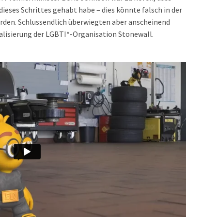
ieses Schrittes gehabt habe – dies könnte falsch in der
n. Schlussendlich überwiegten aber anscheinend
alisierung der LGBTI*-Organisation Stonewall.