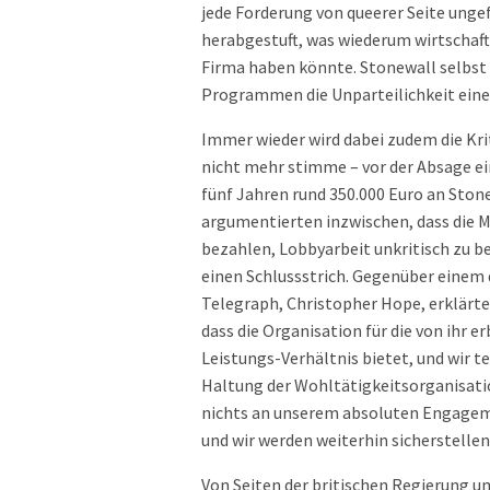
jede Forderung von queerer Seite unge
herabgestuft, was wiederum wirtschaft
Firma haben könnte. Stonewall selbst 
Programmen die Unparteilichkeit eine
Immer wieder wird dabei zudem die Krit
nicht mehr stimme – vor der Absage ei
fünf Jahren rund 350.000 Euro an Ston
argumentierten inzwischen, dass die M
bezahlen, Lobbyarbeit unkritisch zu b
einen Schlussstrich. Gegenüber einem 
Telegraph, Christopher Hope, erklärte 
dass die Organisation für die von ihr
Leistungs-Verhältnis bietet, und wir t
Haltung der Wohltätigkeitsorganisatio
nichts an unserem absoluten Engageme
und wir werden weiterhin sicherstellen,
Von Seiten der britischen Regierung u