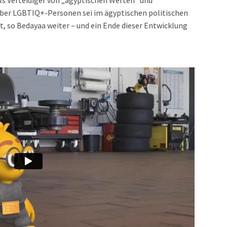
als Verteidiger von „ägyptischen Werten“ und
über LGBTIQ+-Personen sei im ägyptischen politischen
t, so Bedayaa weiter – und ein Ende dieser Entwicklung