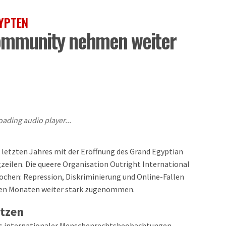
YPTEN
Community nehmen weiter
oading audio player...
etzten Jahres mit der Eröffnung des Grand Egyptian
zeilen. Die queere Organisation Outright International
ochen: Repression, Diskriminierung und Online-Fallen
zten Monaten weiter stark zugenommen.
etzen
us internationaler Menschenrechtsbeobachtungen,