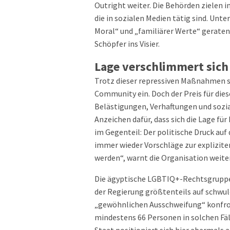
Outright weiter. Die Behörden zielen i
die in sozialen Medien tätig sind. Unt
Moral“ und „familiärer Werte“ gerate
Schöpfer ins Visier.
Lage verschlimmert sich
Trotz dieser repressiven Maßnahmen set
Community ein. Doch der Preis für dies
Belästigungen, Verhaftungen und sozia
Anzeichen dafür, dass sich die Lage f
im Gegenteil: Der politische Druck a
immer wieder Vorschläge zur explizite
werden“, warnt die Organisation weite
Die ägyptische LGBTIQ+-Rechtsgruppe B
der Regierung größtenteils auf schwul
„gewöhnlichen Ausschweifung“ konfron
mindestens 66 Personen in solchen Fäll