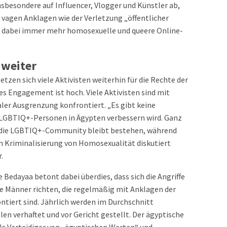
nsbesondere auf Influencer, Vlogger und Künstler ab,
er vagen Anklagen wie der Verletzung „öffentlicher
n dabei immer mehr homosexuelle und queere Online-
 weiter
zen sich viele Aktivisten weiterhin für die Rechte der
es Engagement ist hoch. Viele Aktivisten sind mit
ler Ausgrenzung konfrontiert. „Es gibt keine
ür LGBTIQ+-Personen in Ägypten verbessern wird. Ganz
uf die LGBTIQ+-Community bleibt bestehen, während
n Kriminalisierung von Homosexualität diskutiert
r.
edayaa betont dabei überdies, dass sich die Angriffe
e Männer richten, die regelmäßig mit Anklagen der
tiert sind. Jährlich werden im Durchschnitt
en verhaftet und vor Gericht gestellt. Der ägyptische