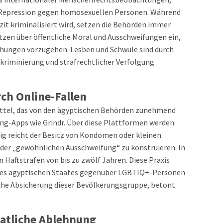
 Repression gegen homosexuellen Personen. Während
zit kriminalisiert wird, setzen die Behörden immer
tzen über öffentliche Moral und Ausschweifungen ein,
hungen vorzugehen. Lesben und Schwule sind durch
kriminierung und strafrechtlicher Verfolgung
ch Online-Fallen
ittel, das von den ägyptischen Behörden zunehmend
ing-Apps wie Grindr. Über diese Plattformen werden
fig reicht der Besitz von Kondomen oder kleinen
der „gewöhnlichen Ausschweifung“ zu konstruieren. In
 Haftstrafen von bis zu zwölf Jahren. Diese Praxis
g des ägyptischen Staates gegenüber LGBTIQ+-Personen
iche Absicherung dieser Bevölkerungsgruppe, betont
aatliche Ablehnung