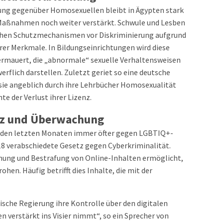
tung gegenüber Homosexuellen bleibt in Ägypten stark
 Maßnahmen noch weiter verstärkt. Schwule und Lesben
lichen Schutzmechanismen vor Diskriminierung aufgrund
erer Merkmale. In Bildungseinrichtungen wird diese
ermauert, die „abnormale“ sexuelle Verhaltensweisen
rflich darstellen. Zuletzt geriet so eine deutsche
 sie angeblich durch ihre Lehrbücher Homosexualität
te der Verlust ihrer Lizenz.
tz und Überwachung
in den letzten Monaten immer öfter gegen LGBTIQ+-
18 verabschiedete Gesetz gegen Cyberkriminalität.
hung und Bestrafung von Online-Inhalten ermöglicht,
ohen. Häufig betrifft dies Inhalte, die mit der
tische Regierung ihre Kontrolle über den digitalen
verstärkt ins Visier nimmt“, so ein Sprecher von