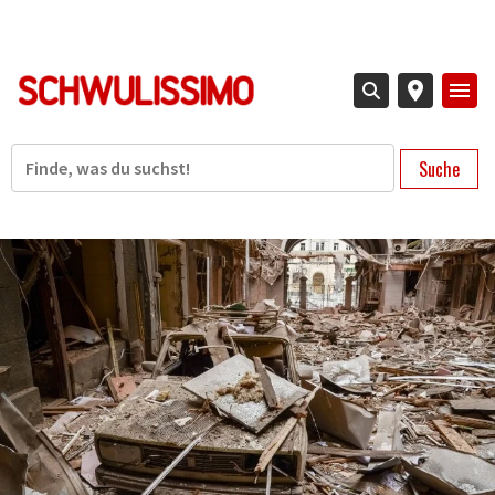
Direkt
zum
Inhalt
Suche