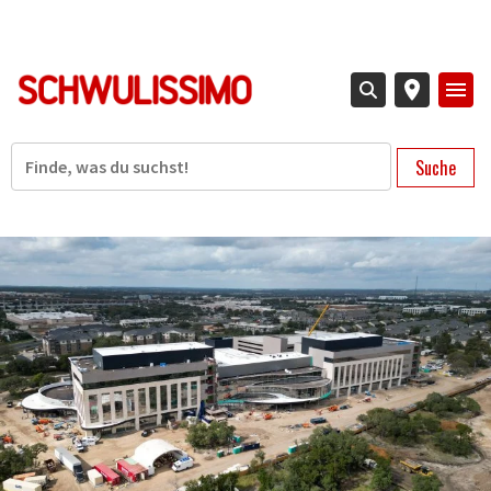
Direkt
zum
Inhalt
Suche