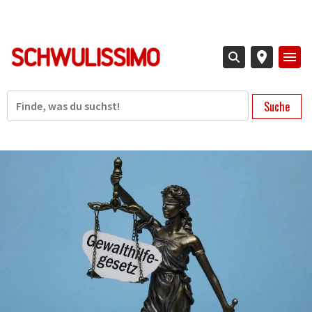
Direkt
zum
Inhalt
Suche