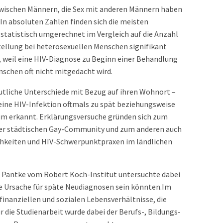
 zwischen Männern, die Sex mit anderen Männern haben
n absoluten Zahlen finden sich die meisten
statistisch umgerechnet im Vergleich auf die Anzahl
stellung bei heterosexuellen Menschen signifikant
, weil eine HIV-Diagnose zu Beginn einer Behandlung
nschen oft nicht mitgedacht wird.
utliche Unterschiede mit Bezug auf ihren Wohnort –
 eine HIV-Infektion oftmals zu spät beziehungsweise
ium erkannt. Erklärungsversuche gründen sich zum
n der städtischen Gay-Community und zum anderen auch
chkeiten und HIV-Schwerpunktpraxen im ländlichen
 Pantke vom Robert Koch-Institut untersuchte dabei
die Ursache für späte Neudiagnosen sein könnten.Im
 finanziellen und sozialen Lebensverhältnisse, die
r die Studienarbeit wurde dabei der Berufs-, Bildungs-