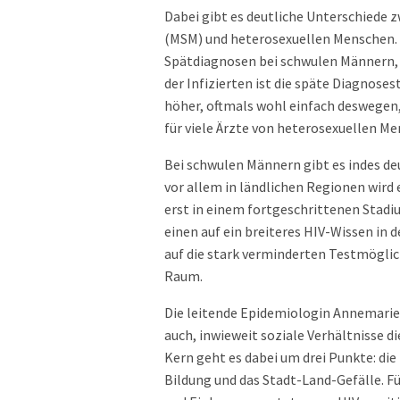
Dabei gibt es deutliche Unterschiede
(MSM) und heterosexuellen Menschen. I
Spätdiagnosen bei schwulen Männern, 
der Infizierten ist die späte Diagnose
höher, oftmals wohl einfach deswegen
für viele Ärzte von heterosexuellen Me
Bei schwulen Männern gibt es indes de
vor allem in ländlichen Regionen wird
erst in einem fortgeschrittenen Stad
einen auf ein breiteres HIV-Wissen i
auf die stark verminderten Testmögli
Raum.
Die leitende Epidemiologin Annemarie
auch, inwieweit soziale Verhältnisse 
Kern geht es dabei um drei Punkte: die
Bildung und das Stadt-Land-Gefälle. Fü