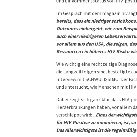
und Einkommensstatus von HIV-positi
Im Gespräch mit dem magazin.hiv sagt
bereits, dass ein niedriger sozioökon
Outcomes einhergeht, wie zum Beispi
auch einer niedrigeren Lebenserwartun
vor allem aus den USA, die zeigen, d
Ressourcen ein höheres HIV-Risiko wie
Wie wichtig eine rechtzeitige Diagnos
die Langzeitfolgen sind, bestätigte au
Interview mit SCHWULISSIMO. Der Facha
und untersucht, wie Menschen mit HIV 
Dabei zeigt sich ganz klar, dass HIV-p
Herzerkrankungen haben, vor allem da
verschleppt wird:
„Eines der wichtigst
für HIV-Positive zu minimieren, ist, so
Das Allerwichtigste ist die regelmäßi