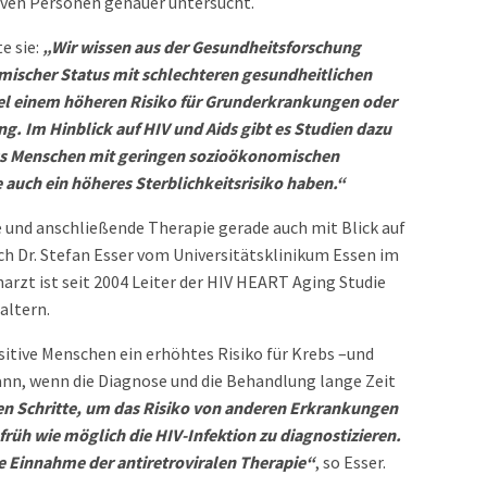
ven Personen genauer untersucht.
e sie:
„Wir wissen aus der Gesundheitsforschung
omischer Status mit schlechteren gesundheitlichen
el einem höheren Risiko für Grunderkrankungen oder
g. Im Hinblick auf HIV und Aids gibt es Studien dazu
ass Menschen mit geringen sozioökonomischen
 auch ein höheres Sterblichkeitsrisiko haben.“
e und anschließende Therapie gerade auch mit Blick auf
ch Dr. Stefan Esser vom Universitätsklinikum Essen im
rzt ist seit 2004 Leiter der HIV HEART Aging Studie
altern.
ositive Menschen ein erhöhtes Risiko für Krebs –und
nn, wenn die Diagnose und die Behandlung lange Zeit
en Schritte, um das Risiko von anderen Erkrankungen
 früh wie möglich die HIV-Infektion zu diagnostizieren.
ge Einnahme der antiretroviralen Therapie“
, so Esser.