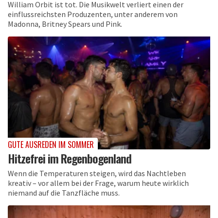
William Orbit ist tot. Die Musikwelt verliert einen der
einflussreichsten Produzenten, unter anderem von
Madonna, Britney Spears und Pink.
GUTE AUSREDEN IM SOMMER
Hitzefrei im Regenbogenland
Wenn die Temperaturen steigen, wird das Nachtleben
kreativ – vor allem bei der Frage, warum heute wirklich
niemand auf die Tanzfläche muss.