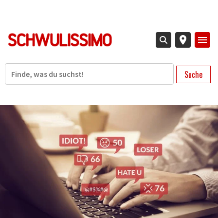
Direkt
zum
Inhalt
Suche