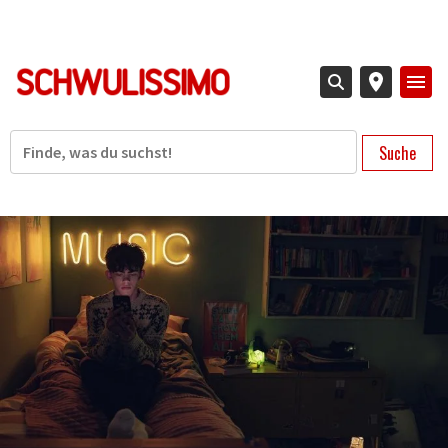
Direkt
zum
Inhalt
Suche