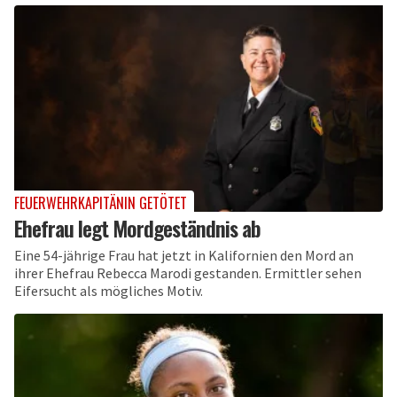
FEUERWEHRKAPITÄNIN GETÖTET
Ehefrau legt Mordgeständnis ab
Eine 54-jährige Frau hat jetzt in Kalifornien den Mord an
ihrer Ehefrau Rebecca Marodi gestanden. Ermittler sehen
Eifersucht als mögliches Motiv.