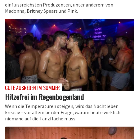
einflussreichsten Produzenten, unter anderem von
Madonna, Britney Spears und Pink.
GUTE AUSREDEN IM SOMMER
Hitzefrei im Regenbogenland
Wenn die Temperaturen steigen, wird das Nachtleben
kreativ – vor allem bei der Frage, warum heute wirklich
niemand auf die Tanzfläche muss.