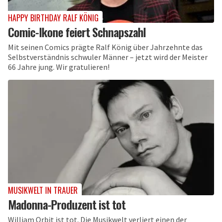
HAPPY BIRTHDAY RALF KÖNIG
Comic-Ikone feiert Schnapszahl
Mit seinen Comics prägte Ralf König über Jahrzehnte das
Selbstverständnis schwuler Männer – jetzt wird der Meister
66 Jahre jung. Wir gratulieren!
MUSIKWELT IN TRAUER
Madonna-Produzent ist tot
William Orbit ist tot. Die Musikwelt verliert einen der