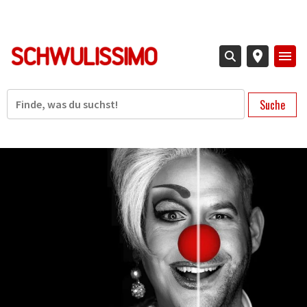
Direkt
zum
Inhalt
Suche