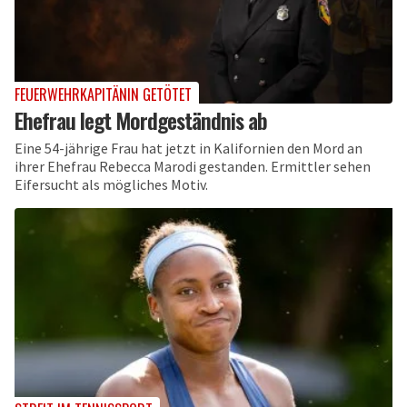
FEUERWEHRKAPITÄNIN GETÖTET
Ehefrau legt Mordgeständnis ab
Eine 54-jährige Frau hat jetzt in Kalifornien den Mord an
ihrer Ehefrau Rebecca Marodi gestanden. Ermittler sehen
Eifersucht als mögliches Motiv.