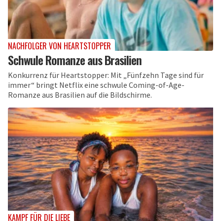
NACHFOLGER VON HEARTSTOPPER
Schwule Romanze aus Brasilien
Konkurrenz für Heartstopper: Mit „Fünfzehn Tage sind für
immer“ bringt Netflix eine schwule Coming-of-Age-
Romanze aus Brasilien auf die Bildschirme.
KAMPF FÜR DIE LIEBE