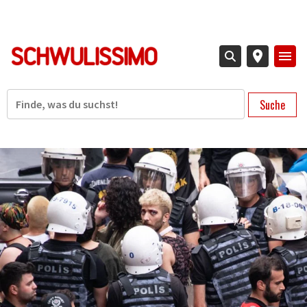
Direkt
zum
Inhalt
Suche