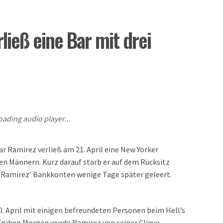
ieß eine Bar mit drei
oading audio player...
ar Ramirez verließ am 21. April eine New Yorker
ten Männern. Kurz darauf starb er auf dem Rücksitz
en Ramirez’ Bankkonten wenige Tage später geleert.
0. April mit einigen befreundeten Personen beim Hell’s
frühen Morgen wurde Ramirez von seiner Clique