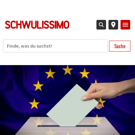
Direkt
zum
Inhalt
Suche