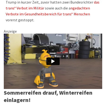
Trump in kurzer Zeit, zuvor hatten zwei Bundesrichter
das
trans* Verbot im Militär
sowie auch die a
ngedachten
Verbote im Gesundheitsbereich für trans* Menschen
vorerst gestoppt.
Anzeige
Sommerreifen drauf, Winterreifen
einlagern!