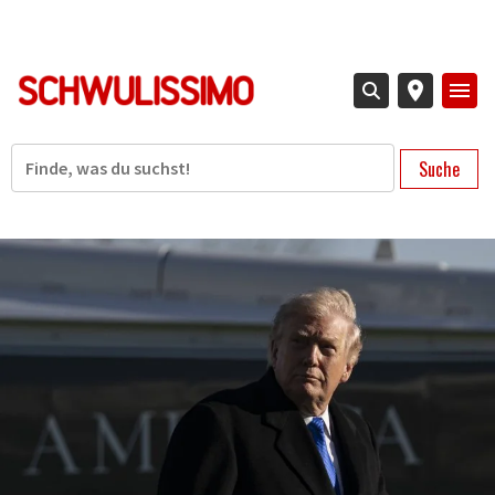
Direkt
zum
Inhalt
Suche