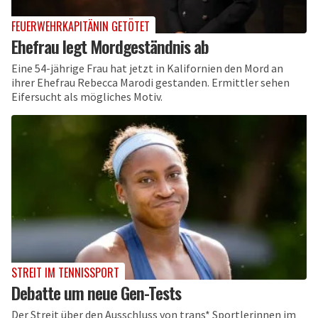
FEUERWEHRKAPITÄNIN GETÖTET
Ehefrau legt Mordgeständnis ab
Eine 54-jährige Frau hat jetzt in Kalifornien den Mord an
ihrer Ehefrau Rebecca Marodi gestanden. Ermittler sehen
Eifersucht als mögliches Motiv.
STREIT IM TENNISSPORT
Debatte um neue Gen-Tests
Der Streit über den Ausschluss von trans* Sportlerinnen im