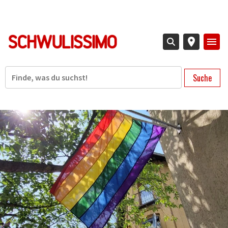
Direkt
zum
Inhalt
Suche