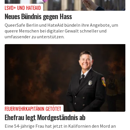
LSVD+ UND HATEAID
Neues Bündnis gegen Hass
QueerSafe Berlin und HateAid bündeln ihre Angebote, um
queere Menschen bei digitaler Gewalt schneller und
umfassender zu unterstützen.
FEUERWEHRKAPITÄNIN GETÖTET
Ehefrau legt Mordgeständnis ab
Eine 54-jährige Frau hat jetzt in Kalifornien den Mord an