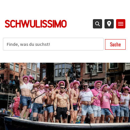
Direkt
zum
Inhalt
Suche